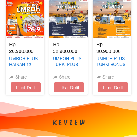
Rp 
Rp 
Rp 
26.900.000
32.900.000
30.900.000
UMROH PLUS
UMROH PLUS
UMROH PLUS
HAINAN 12
TURKI PLUS
TURKI BONUS
HARI AKHIR
DUBAI BONUS
CAPPADOCIA
TAHUN
CAPPADOCIA
13 HARI | JULI
Share
Share
Share
- NOVEMBER
`
Lihat Detil
`
Lihat Detil
`
Lihat Detil
R E V I E W