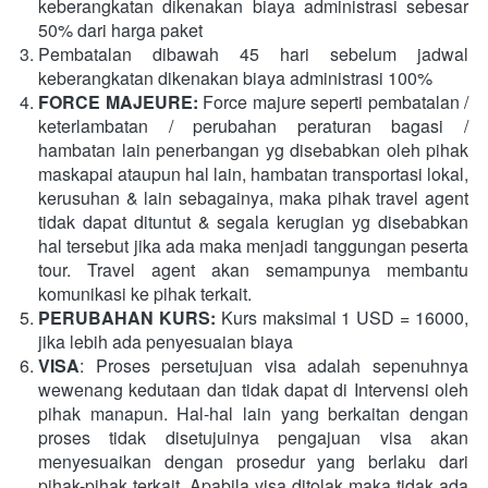
keberangkatan dikenakan biaya administrasi sebesar 
50% dari harga paket
Pembatalan dibawah 45 hari sebelum jadwal 
keberangkatan dikenakan biaya administrasi 100%
FORCE MAJEURE: 
Force majure seperti pembatalan / 
keterlambatan / perubahan peraturan bagasi / 
hambatan lain penerbangan yg disebabkan oleh pihak 
maskapai ataupun hal lain, hambatan transportasi lokal, 
kerusuhan & lain sebagainya, maka pihak travel agent 
tidak dapat dituntut & segala kerugian yg disebabkan 
hal tersebut jika ada maka menjadi tanggungan peserta 
tour. Travel agent akan semampunya membantu 
komunikasi ke pihak terkait.
PERUBAHAN KURS: 
Kurs maksimal 1 USD = 16000, 
jika lebih ada penyesuaian biaya
VISA
: Proses persetujuan visa adalah sepenuhnya 
wewenang kedutaan dan tidak dapat di Intervensi oleh 
pihak manapun. Hal-hal lain yang berkaitan dengan 
proses tidak disetujuinya pengajuan visa akan 
menyesuaikan dengan prosedur yang berlaku dari 
pihak-pihak terkait. Apabila visa ditolak maka tidak ada 