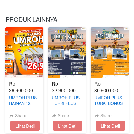
PRODUK LAINNYA
Rp 
Rp 
Rp 
26.900.000
32.900.000
30.900.000
UMROH PLUS
UMROH PLUS
UMROH PLUS
HAINAN 12
TURKI PLUS
TURKI BONUS
HARI AKHIR
DUBAI BONUS
CAPPADOCIA
TAHUN
CAPPADOCIA
13 HARI | JULI
Share
Share
Share
- NOVEMBER
`
Lihat Detil
`
Lihat Detil
`
Lihat Detil