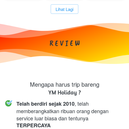
`
Lihat Lagi
R E V I E W
Mengapa harus trip bareng
YM Holiday ?
, telah 
Telah berdiri sejak 2010
memberangkatkan ribuan orang dengan 
service luar biasa dan tentunya 
TERPERCAYA