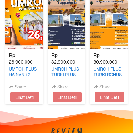
Rp 
Rp 
Rp 
26.900.000
32.900.000
30.900.000
UMROH PLUS
UMROH PLUS
UMROH PLUS
HAINAN 12
TURKI PLUS
TURKI BONUS
HARI AKHIR
DUBAI BONUS
CAPPADOCIA
TAHUN
CAPPADOCIA
13 HARI | JULI
Share
Share
Share
- NOVEMBER
`
Lihat Detil
`
Lihat Detil
`
Lihat Detil
R E V I E W