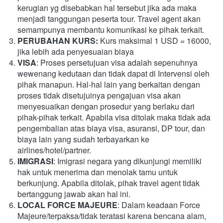
kerugian yg disebabkan hal tersebut jika ada maka 
menjadi tanggungan peserta tour. Travel agent akan 
semampunya membantu komunikasi ke pihak terkait.
PERUBAHAN KURS: 
Kurs maksimal 1 USD = 16000, 
jika lebih ada penyesuaian biaya
VISA
: Proses persetujuan visa adalah sepenuhnya 
wewenang kedutaan dan tidak dapat di Intervensi oleh 
pihak manapun. Hal-hal lain yang berkaitan dengan 
proses tidak disetujuinya pengajuan visa akan 
menyesuaikan dengan prosedur yang berlaku dari 
pihak-pihak terkait. Apabila visa ditolak maka tidak ada 
pengembalian atas biaya visa, asuransi, DP tour, dan 
biaya lain yang sudah terbayarkan ke 
airlines/hotel/partner.
IMIGRASI
: Imigrasi negara yang dikunjungi memiliki 
hak untuk menerima dan menolak tamu untuk 
berkunjung. Apabila ditolak, pihak travel agent tidak 
bertanggung jawab akan hal ini.
LOCAL FORCE MAJEURE
: Dalam keadaan Force 
Majeure/terpaksa/tidak teratasi karena bencana alam, 