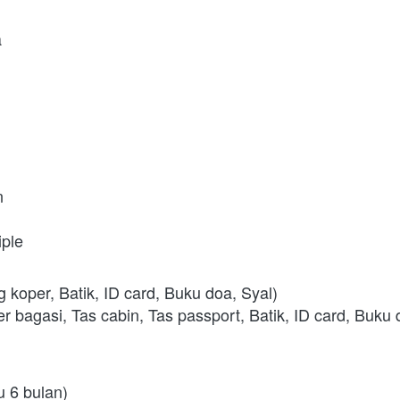
a
n
iple
ng koper, Batik, ID card, Buku doa, Syal)
per bagasi, Tas cabin, Tas passport, Batik, ID card, Buku 
u 6 bulan)