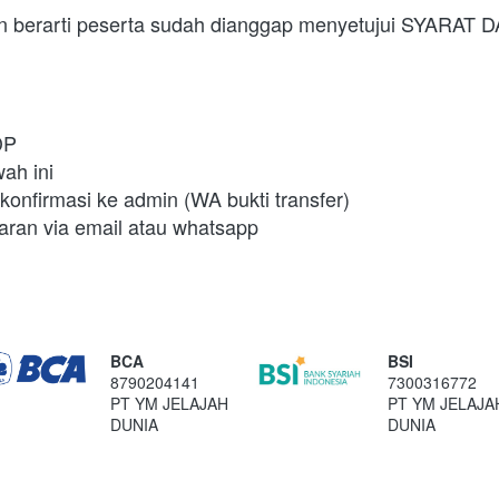
an berarti peserta sudah dianggap menyetujui SYARA
DP
wah ini
onfirmasi ke admin (WA bukti transfer)
aran via email atau whatsapp
BCA
BSI
8790204141
7300316772
PT YM JELAJAH
PT YM JELAJA
DUNIA
DUNIA