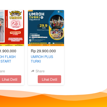
1.900.000
Rp 29.900.000
H FLASH
UMROH PLUS
 START
TURKI
APORE
CAPPADOCIA 12
HARI | APRIL 2025
are
Share
`
Lihat Detil
`
Lihat Detil