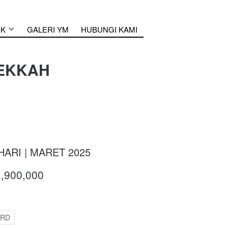
UK
GALERI YM
HUBUNGI KAMI
MEKKAH
HARI | MARET 2025
1,900,000
ARD