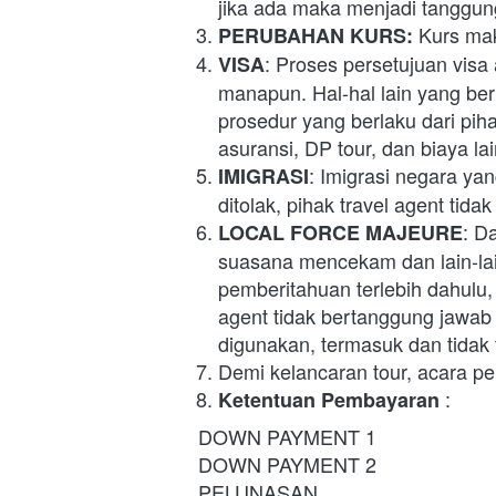
jika ada maka menjadi tanggun
Kurs mak
PERUBAHAN KURS: 
: Proses persetujuan visa
VISA
manapun. Hal-hal lain yang be
prosedur yang berlaku dari piha
asuransi, DP tour, dan biaya la
: Imigrasi negara ya
IMIGRASI
ditolak, pihak travel agent tida
: D
LOCAL FORCE MAJEURE
suasana mencekam dan lain-lai
pemberitahuan terlebih dahulu,
agent tidak bertanggung jawab
digunakan, termasuk dan tidak
Demi kelancaran tour, acara pe
 :
Ketentuan Pembayaran
DOWN PAYMENT 1
DOWN PAYMENT 2
PELUNASAN