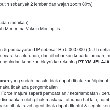
d putih sebanyak 2 lembar dan wajah zoom 80%)
sudah menikah)
lah Menerima Vaksin Meningitis
 & pembayaran DP sebesar Rp 5.000.000 ((5 JT) seharga
secara keseluruhan, dan dibebankan kepada jamaah, ma
menghindari kenaikan biaya) ke rekening 
PT YM JELAJA
yang sudah masuk tidak dapat dibatalkan/dipindah
aran 
 maka tidak ada pengembalian
Force majure seperti pembatalan / keterlambatan / peru
 
isebabkan oleh pihak maskapai ataupun hal lain, hambat
ka pihak travel agent tidak dapat dituntut & segala ker