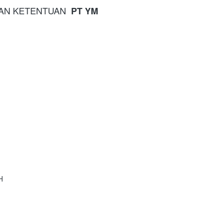
T DAN KETENTUAN  
PT YM 
H