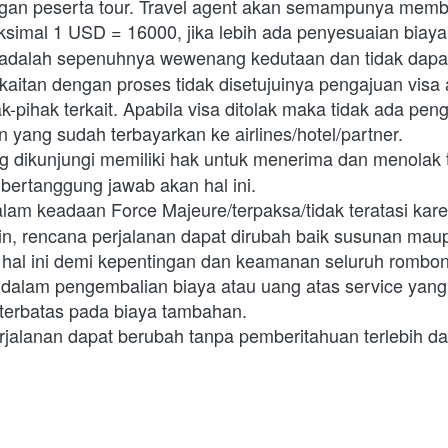
gan peserta tour. Travel agent akan semampunya memban
simal 1 USD = 16000, jika lebih ada penyesuaian biaya
 adalah sepenuhnya wewenang kedutaan dan tidak dapat d
rkaitan dengan proses tidak disetujuinya pengajuan vis
k-pihak terkait. Apabila visa ditolak maka tidak ada peng
in yang sudah terbayarkan ke airlines/hotel/partner.
ng dikunjungi memiliki hak untuk menerima dan menolak 
k bertanggung jawab akan hal ini.
alam keadaan Force Majeure/terpaksa/tidak teratasi kar
n, rencana perjalanan dapat dirubah baik susunan maup
 hal ini demi kepentingan dan keamanan seluruh rombonga
 dalam pengembalian biaya atau uang atas service yang 
 terbatas pada biaya tambahan.
rjalanan dapat berubah tanpa pemberitahuan terlebih da