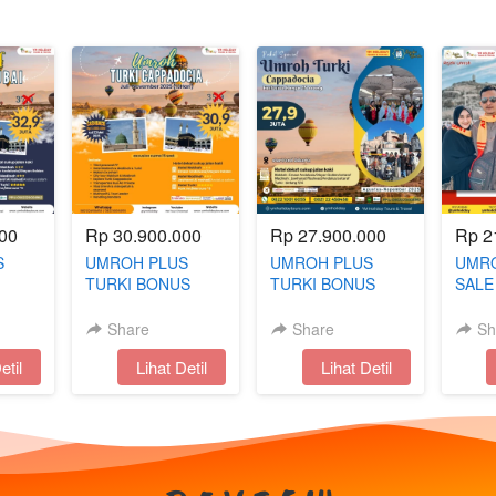
00
Rp 30.900.000
Rp 27.900.000
Rp 2
S
UMROH PLUS
UMROH PLUS
UMRO
TURKI BONUS
TURKI BONUS
SALE
S
CAPPADOCIA 13
CAPPADOCIA 10
SING
HARI | JULI -
HARI | AGUSTUS -
Share
Share
Sh
NOVEMBER
NOVEMBER
etil
`
Lihat Detil
`
Lihat Detil