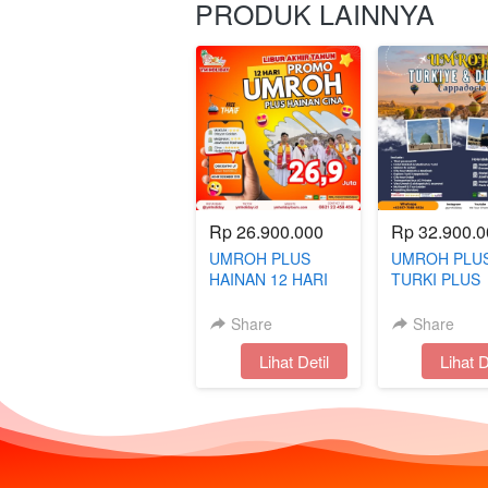
PRODUK LAINNYA
Rp 26.900.000
Rp 32.900.0
UMROH PLUS
UMROH PLU
HAINAN 12 HARI
TURKI PLUS
AKHIR TAHUN
DUBAI BONU
CAPPADOCIA
Share
Share
`
Lihat Detil
`
Lihat D