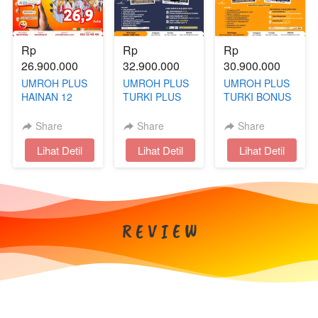
Rp 
Rp 
Rp 
26.900.000
32.900.000
30.900.000
UMROH PLUS
UMROH PLUS
UMROH PLUS
HAINAN 12
TURKI PLUS
TURKI BONUS
HARI AKHIR
DUBAI BONUS
CAPPADOCIA
TAHUN
CAPPADOCIA
13 HARI | JULI
Share
Share
Share
- NOVEMBER
`
Lihat Detil
`
Lihat Detil
`
Lihat Detil
R E V I E W