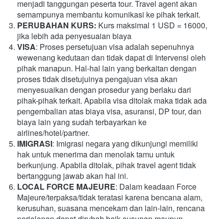
menjadi tanggungan peserta tour. Travel agent akan 
semampunya membantu komunikasi ke pihak terkait.
PERUBAHAN KURS: 
Kurs maksimal 1 USD = 16000, 
jika lebih ada penyesuaian biaya
VISA
: Proses persetujuan visa adalah sepenuhnya 
wewenang kedutaan dan tidak dapat di Intervensi oleh 
pihak manapun. Hal-hal lain yang berkaitan dengan 
proses tidak disetujuinya pengajuan visa akan 
menyesuaikan dengan prosedur yang berlaku dari 
pihak-pihak terkait. Apabila visa ditolak maka tidak ada 
pengembalian atas biaya visa, asuransi, DP tour, dan 
biaya lain yang sudah terbayarkan ke 
airlines/hotel/partner.
IMIGRASI
: Imigrasi negara yang dikunjungi memiliki 
hak untuk menerima dan menolak tamu untuk 
berkunjung. Apabila ditolak, pihak travel agent tidak 
bertanggung jawab akan hal ini.
LOCAL FORCE MAJEURE
: Dalam keadaan Force 
Majeure/terpaksa/tidak teratasi karena bencana alam, 
kerusuhan, suasana mencekam dan lain-lain, rencana 
perjalanan dapat dirubah baik susunan maupun 