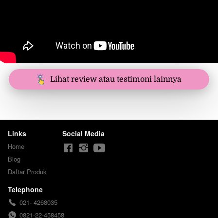
`
Lihat review atau testimoni lainnya
Links
Social Media
Home
Blog
Daftar Produk
Telephone
021- 4268035
0821-22-458458