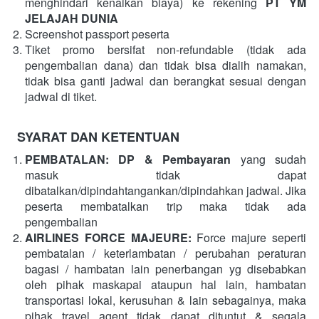
menghindari kenaikan biaya) ke rekening 
PT YM 
JELAJAH DUNIA
Screenshot passport peserta   
Tiket promo bersifat non-refundable (tidak ada 
pengembalian dana) dan tidak bisa dialih namakan, 
tidak bisa ganti jadwal dan berangkat sesuai dengan 
jadwal di tiket.
SYARAT DAN KETENTUAN
PEMBATALAN: DP & Pembayaran 
yang sudah 
masuk tidak dapat 
dibatalkan/dipindahtangankan/dipindahkan jadwal. Jika 
peserta membatalkan trip maka tidak ada 
pengembalian
AIRLINES FORCE MAJEURE: 
Force majure seperti 
pembatalan / keterlambatan / perubahan peraturan 
bagasi / hambatan lain penerbangan yg disebabkan 
oleh pihak maskapai ataupun hal lain, hambatan 
transportasi lokal, kerusuhan & lain sebagainya, maka 
pihak travel agent tidak dapat dituntut & segala 