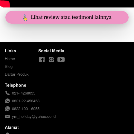
`
Lihat review atau testimoni lainnya
Links
Social Media
Home
Blog
Daftar Produk
Telephone
021- 4268035
0821-22-458458
0822-1001-6055
ym_holiday@yahoo.co.id
Alamat