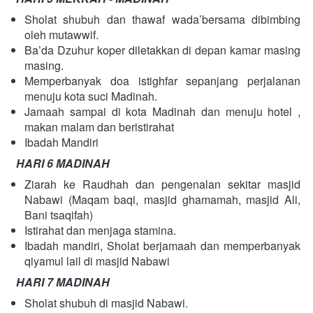
Sholat shubuh dan thawaf wada’bersama dibimbing 
oleh mutawwif.
Ba’da Dzuhur koper diletakkan di depan kamar masing 
masing.
Memperbanyak doa istighfar sepanjang perjalanan 
menuju kota suci Madinah.
Jamaah sampai di kota Madinah dan menuju hotel , 
makan malam dan beristirahat
Ibadah Mandiri
HARI 6 MADINAH
Ziarah ke Raudhah dan pengenalan sekitar masjid 
Nabawi (Maqam baqi, masjid ghamamah, masjid Ali, 
Bani tsaqifah)
Istirahat dan menjaga stamina.
Ibadah mandiri, Sholat berjamaah dan memperbanyak 
qiyamul lail di masjid Nabawi
HARI 7 MADINAH
Sholat shubuh di masjid Nabawi.