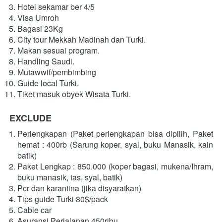
Hotel sekamar ber 4/5
Visa Umroh
Bagasi 23Kg
City tour Mekkah Madinah dan Turki.
Makan sesuai program.
Handling Saudi.
Mutawwif/pembimbing
Guide local Turki.
Tiket masuk obyek Wisata Turki.
EXCLUDE
Perlengkapan (Paket perlengkapan bisa dipilih, Paket 
hemat : 400rb (Sarung koper, syal, buku Manasik, kain 
batik)
Paket Lengkap : 850.000 (koper bagasi, mukena/Ihram, 
buku manasik, tas, syal, batik)
Pcr dan karantina (jika disyaratkan)
Tips guide Turki 80$/pack
Cable car
Asuransi Perjalanan 450ribu