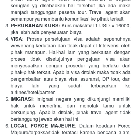
kerugian yg disebabkan hal tersebut jika ada maka 
menjadi tanggungan peserta tour. Travel agent akan 
semampunya membantu komunikasi ke pihak terkait.
PERUBAHAN KURS: 
Kurs maksimal 1 USD = 16000, 
jika lebih ada penyesuaian biaya
VISA
: Proses persetujuan visa adalah sepenuhnya 
wewenang kedutaan dan tidak dapat di Intervensi oleh 
pihak manapun. Hal-hal lain yang berkaitan dengan 
proses tidak disetujuinya pengajuan visa akan 
menyesuaikan dengan prosedur yang berlaku dari 
pihak-pihak terkait. Apabila visa ditolak maka tidak ada 
pengembalian atas biaya visa, asuransi, DP tour, dan 
biaya lain yang sudah terbayarkan ke 
airlines/hotel/partner.
IMIGRASI
: Imigrasi negara yang dikunjungi memiliki 
hak untuk menerima dan menolak tamu untuk 
berkunjung. Apabila ditolak, pihak travel agent tidak 
bertanggung jawab akan hal ini.
LOCAL FORCE MAJEURE
: Dalam keadaan Force 
Majeure/terpaksa/tidak teratasi karena bencana alam, 