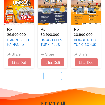
Rp 
Rp 
Rp 
26.900.000
32.900.000
30.900.000
UMROH PLUS
UMROH PLUS
UMROH PLUS
HAINAN 12
TURKI PLUS
TURKI BONUS
HARI AKHIR
DUBAI BONUS
CAPPADOCIA
TAHUN
CAPPADOCIA
13 HARI | JULI
Share
Share
Share
- NOVEMBER
`
Lihat Detil
`
Lihat Detil
`
Lihat Detil
`
R E V I E W