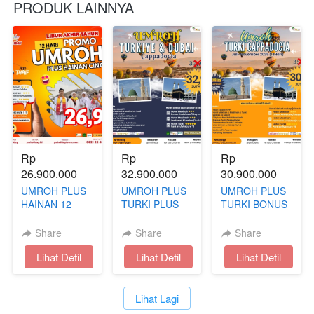
PRODUK LAINNYA
Rp 
Rp 
Rp 
26.900.000
32.900.000
30.900.000
UMROH PLUS
UMROH PLUS
UMROH PLUS
HAINAN 12
TURKI PLUS
TURKI BONUS
HARI AKHIR
DUBAI BONUS
CAPPADOCIA
TAHUN
CAPPADOCIA
13 HARI | JULI
Share
Share
Share
- NOVEMBER
`
Lihat Detil
`
Lihat Detil
`
Lihat Detil
`
Lihat Lagi