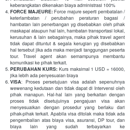
keberangkatan dikenakan biaya administrasi 100%
FORCE MAJEURE: 
Force majure seperti pembatalan / 
keterlambatan / perubahan peraturan bagasi / 
hambatan lain penerbangan yg disebabkan oleh pihak 
maskapai ataupun hal lain, hambatan transportasi lokal, 
kerusuhan & lain sebagainya, maka pihak travel agent 
tidak dapat dituntut & segala kerugian yg disebabkan 
hal tersebut jika ada maka menjadi tanggungan peserta 
tour. Travel agent akan semampunya membantu 
komunikasi ke pihak terkait.
PERUBAHAN KURS: 
Kurs maksimal 1 USD = 16000, 
jika lebih ada penyesuaian biaya
VISA
: Proses persetujuan visa adalah sepenuhnya 
wewenang kedutaan dan tidak dapat di Intervensi oleh 
pihak manapun. Hal-hal lain yang berkaitan dengan 
proses tidak disetujuinya pengajuan visa akan 
menyesuaikan dengan prosedur yang berlaku dari 
pihak-pihak terkait. Apabila visa ditolak maka tidak ada 
pengembalian atas biaya visa, asuransi, DP tour, dan 
biaya lain yang sudah terbayarkan ke 