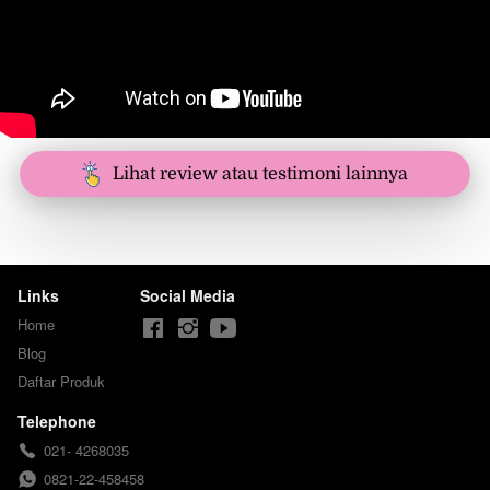
`
Lihat review atau testimoni lainnya
Links
Social Media
Home
Blog
Daftar Produk
Telephone
021- 4268035
0821-22-458458