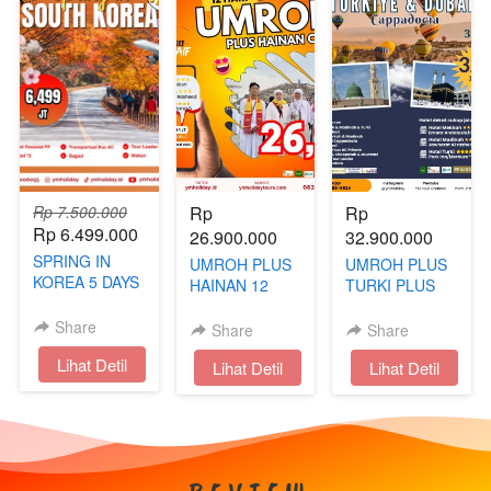
Rp 7.500.000
Rp 
Rp 
Rp 6.499.000
26.900.000
32.900.000
SPRING IN
UMROH PLUS
UMROH PLUS
KOREA 5 DAYS
HAINAN 12
TURKI PLUS
| 04 MEI 2026
HARI AKHIR
DUBAI BONUS
TAHUN
CAPPADOCIA
Share
Share
Share
`
Lihat Detil
`
Lihat Detil
`
Lihat Detil