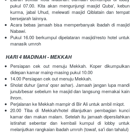
pukul 07.00. Kita akan mengunjungi masjid Quba', kebun 
kurma, jabal Uhud, melewati masjid Qiblatain dan tempat 
bersejarah lainnya.
Acara bebas jamaah bisa memperbanyak ibadah di masjid 
Nabawi.
Pukul 16.00 berkumpul dipelataran masjid/resto hotel untuk 
manasik umroh 
HARI 4 MADINAH - MEKKAH
Persiapan cek out menuju Mekkah. Koper dikumpulkan 
didepan kamar maing-masing pukul 10.00
14.00 Persiapan cek out menuju Mekkah.
Sholat duhur (jama' qosr ashar). Jamaah jangan lupa mandi 
junub/besar sebelum ke masjid dan langsung memakai kain 
ihrom.
Perjalanan ke Mekkah mampir di Bir Ali untuk ambil miqot.
20.00 Tiba di Mekkah/hotel dilanjutkan pembagian kunci 
kamar dan makan malam. Setelah itu jamaah dipersilahkan 
istirahat sebentar dan kembali kumpul di lobby untuk 
melanjutkan rangkaian ibadah umroh (towaf, sa'i dan tahalul)  