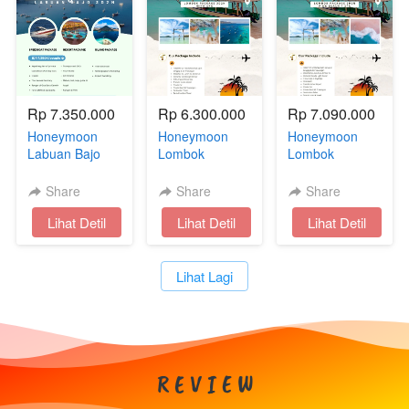
Rp 7.350.000
Rp 6.300.000
Rp 7.090.000
Honeymoon
Honeymoon
Honeymoon
Labuan Bajo
Lombok
Lombok
Package 3D2N
Package 3D2N
Package 3D2N
WITH SPA
PINK BEACH +
Share
Share
Share
SPA
`
Lihat Detil
`
Lihat Detil
`
Lihat Detil
`
Lihat Lagi
R E V I E W