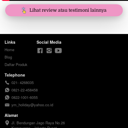
`
Lihat review atau testimoni lainnya
Links
Social Media
Home
Blog
Daftar Produk
Telephone
021- 4268035
0821-22-458458
0822-1001-6055
ym_holiday@yahoo.co.id
Alamat
Jl. Bendungan Jago Raya No.26 

Kemayoran - Jakarta Pusat
