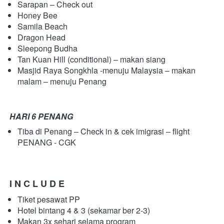
Sarapan – Check out
Honey Bee
Samila Beach
Dragon Head
Sleepong Budha
Tan Kuan Hill (conditional) – makan siang
Masjid Raya Songkhla -menuju Malaysia – makan 
malam – menuju Penang
HARI 6 PENANG
Tiba di Penang – Check in & cek imigrasi – flight 
PENANG - CGK  
I N C L U D E
Tiket pesawat PP
Hotel bintang 4 & 3 (sekamar ber 2-3)
Makan 3x sehari selama program