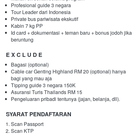
Profesional guide 3 negara
Tour Leader dari Indonesia
Private bus pariwisata ekskutif
Kabin 7 kg PP
Id card + dokumentasi + teman baru + bonus jodoh jika 
beruntung
E X C L U D E
Bagasi (optional)
Cable car Genting Highland RM 20 (optional) hanya 
bagi yang mau aja
Tipping guide 3 negara 150K
Asuransi Turis Thailands RM 15
Pengeluaran pribadi tentunya (jajan, belanja, dll).
SYARAT PENDAFTARAN
Scan Passport
Scan KTP