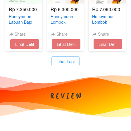
Rp 7.350.000
Rp 6.300.000
Rp 7.090.000
Honeymoon
Honeymoon
Honeymoon
Labuan Bajo
Lombok
Lombok
Package 3D2N
Package 3D2N
Package 3D2N
WITH SPA
PINK BEACH +
Share
Share
Share
SPA
`
Lihat Detil
`
Lihat Detil
`
Lihat Detil
`
Lihat Lagi
R E V I E W